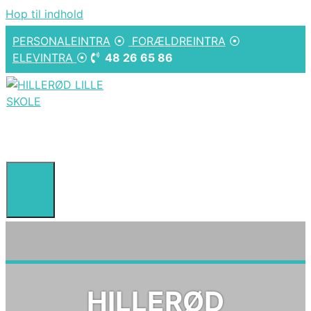
Hop til indhold
PERSONALEINTRA
⦿
FORÆLDREINTRA
⦿
ELEVINTRA
⦿
48 26 65 86
Menu
HILLERØD