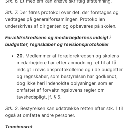
Stk. 6.
Et medlem kan kræve skriftlig afstemning.
Stk. 7.
Der føres protokol over det, der foretages og
vedtages på generalforsamlingen. Protokollen
underskrives af dirigenten og opbevares på skolen.
Forældrekredsens og medarbejdernes
indsigt i
budgetter, regnskaber og revisionsprotokoller
20.
Medlemmer af forældrekredsen og skolens
medarbejdere har efter anmodning ret til at få
indsigt i revisionsprotokollerne og i de budgetter
og regnskaber, som bestyrelsen har godkendt,
dog ikke heri indeholdte oplysninger, som er
omfattet af forvaltningslovens regler om
tavshedspligt, jf. § 5.
Stk. 2.
Bestyrelsen kan udstrække retten efter stk. 1 til
også at omfatte andre personer.
Tegningsret