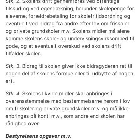
Stk. 2.
Skolens drift gennemføres ved offentlige
tilskud og ved egendækning, herunder skolepenge for
eleverne, forældrebetaling for skolefritidsordning og
eventuelt ved bidrag fra andre efter lov om friskoler
og private grundskoler m.v. Skolens midler må alene
komme skolens skole- og undervisningsvirksomhed til
gode, og et eventuelt overskud ved skolens drift
tilfalder skolen.
Stk. 3.
Bidrag til skolen giver ikke bidragyderen ret til
nogen del af skolens formue eller til udbytte af nogen
art.
Stk. 4
. Skolens likvide midler skal anbringes i
overensstemmelse med bestemmelserne herom i lov
om friskoler og private grundskoler m.v. og må ikke
anbringes på konti m.v., som andre end skolen har
rådighed over.
Bestyrelsens opgaver m.v.