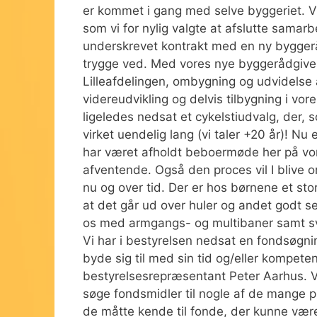
er kommet i gang med selve byggeriet. Vi
som vi for nylig valgte at afslutte samar
underskrevet kontrakt med en ny byggeråd
trygge ved. Med vores nye byggerådgiver
Lilleafdelingen, ombygning og udvidelse 
videreudvikling og delvis tilbygning i vo
ligeledes nedsat et cykelstiudvalg, der,
virket uendelig lang (vi taler +20 år)! Nu
har været afholdt beboermøde her på vores
afventende. Også den proces vil I blive or
nu og over tid. Der er hos børnene et sto
at det går ud over huler og andet godt s
os med armgangs- og multibaner samt sv
Vi har i bestyrelsen nedsat en fondsøgni
byde sig til med sin tid og/eller kompete
bestyrelsesrepræsentant Peter Aarhus. Vi
søge fondsmidler til nogle af de mange pr
de måtte kende til fonde, der kunne være 