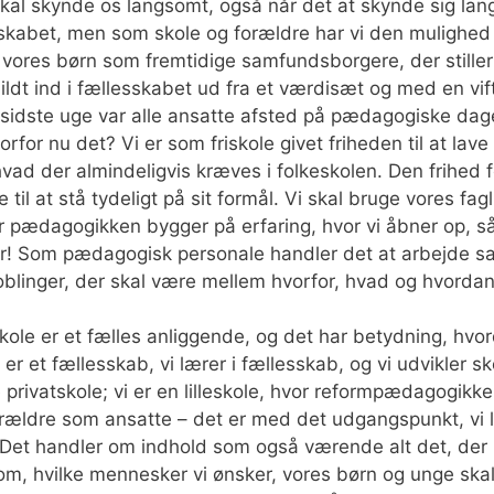
skal skynde os langsomt, også når det at skynde sig lang
esskabet, men som skole og forældre har vi den mulighed (
 vores børn som fremtidige samfundsborgere, der stiller s
ldt ind i fællesskabet ud fra et værdisæt og med en vif
I sidste uge var alle ansatte afsted på pædagogiske da
orfor nu det? Vi er som friskole givet friheden til at lav
ad der almindeligvis kræves i folkeskolen. Den frihed f
 til at stå tydeligt på sit formål. Vi skal bruge vores fa
or pædagogikken bygger på erfaring, hvor vi åbner op, s
dier! Som pædagogisk personale handler det at arbejde
oblinger, der skal være mellem hvorfor, hvad og hvordan
ole er et fælles anliggende, og det har betydning, hvord
et fællesskab, vi lærer i fællesskab, og vi udvikler sko
 privatskole; vi er en lilleskole, hvor reformpædagogikke
forældre som ansatte – det er med det udgangspunkt, vi la
 Det handler om indhold som også værende alt det, der 
 om, hvilke mennesker vi ønsker, vores børn og unge skal u