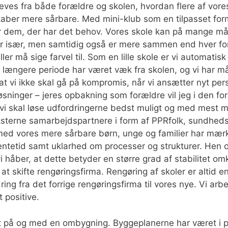
es fra både forældre og skolen, hvordan flere af vores bø
skaber mere sårbare. Med mini-klub som en tilpasset for
er dem, der har det behov. Vores skole kan på mange m
er især, men samtidig også er mere sammen end hver for 
eller må sige farvel til. Som en lille skole er vi automa
 en længere periode har været væk fra skolen, og vi har m
at vi ikke skal gå på kompromis, når vi ansætter nyt per
sninger – jeres opbakning som forældre vil jeg i den forb
 vi skal løse udfordringerne bedst muligt og med mest mu
ksterne samarbejdspartnere i form af PPRfolk, sundheds
 med vores mere sårbare børn, unge og familier har mærke
ntetid samt uklarhed om processer og strukturer. Hen o
i håber, at dette betyder en større grad af stabilitet o
t skifte rengøringsfirma. Rengøring af skoler er altid en 
ng fra det forrige rengøringsfirma til vores nye. Vi arb
t positive.
det på og med en ombygning. Byggeplanerne har været i 