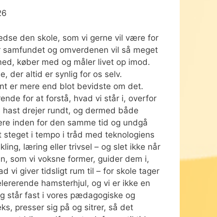
26
redse den skole, som vi gerne vil være for
hvor samfundet og omverdenen vil så meget
r med, køber med og måler livet op imod.
der altid er synlig for os selv.
dent er mere end blot bevidste om det.
e for at forstå, hvad vi står i, overfor
e hast drejer rundt, og dermed både
mere inden for den samme tid og undgå
gt steget i tempo i tråd med teknologiens
ng, læring eller trivsel – og slet ikke når
n, som vi voksne former, guider dem i,
vi giver tidsligt rum til – for skole tager
celererende hamsterhjul, og vi er ikke en
g og står fast i vores pædagogiske og
, presser sig på og sitrer, så det