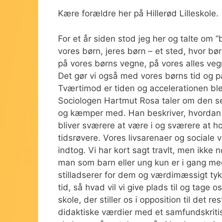
Kære forældre her på Hill
For et år siden stod jeg her og talte om 
vores børn, jeres børn – et sted, hvor bø
på vores børns vegne, på vores alles vegn
Det gør vi også med vores børns tid og på
Tværtimod er tiden og accelerationen bleve
Sociologen Hartmut Rosa taler om den sen
og kæmper med. Han beskriver, hvordan vi
bliver sværere at være i og sværere at h
tidsrøvere. Vores livsarenaer og sociale 
indtog. Vi har kort sagt travlt, men ikke 
man som barn eller ung kun er i gang med
stilladserer for dem og værdimæssigt tykne
tid, så hvad vil vi give plads til og tage
skole, der stiller os i opposition til det
didaktiske værdier med et samfundskritis