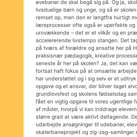
øvebaner de skal begå sig på. Og ja, sko
livsduelige børn og unge, og så er skolen 
remset op, men den er langtfra hurtigt mes
læreprocesser ofte også er uperfekte o
urovækkende – det er et vilkår og en pr
accelererende livstempo stangen. Det tage
på tværs af forældre og ansatte her på Hi
praksisnær pædagogik, kreative processer 
seneste år her på skolen? Ja, det kan vær
fortsat haft fokus på at omsætte arbejde
har understøttet og i sig selv er et udtry
opgave og et ansvar, der bliver taget alv
grundlovsfest og skolens fødselsdag sa
fået en vigtig opgave til vores ugentlige 
af måder, hvorpå vi kan inddrage elever
større grad at være aktivt deltagende. D
udarbejde ansøgninger til udebaner, eleve
skaterbaneprojekt og zig-zag-samlinger 