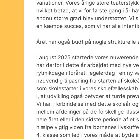
variationer. Vores årlige store teaterst
hvilket betød, at vi for første gang i år
endnu større grad blev understøttet. Vi så
en kæmpe succes, som vi har alle intent
Året har også budt på nogle strukturelle
I august 2025 startede vores nuværende
har derfor i dette år arbejdet med nye ve
rytmikdage i foråret, legelørdag i en ny 
nødvendig tilpasning fra starten af skoleå
som skolestarter i vores skolefællesskab.
i, at udvikling også betyder at turde prøv
Vi har i forbindelse med dette skoleår
mellem afdelinger på de forskellige klass
hele året eller i den sidste periode af e
hjælpe vigtig viden fra børnenes livskuffer
4. klasse som led i vores måde at byde i