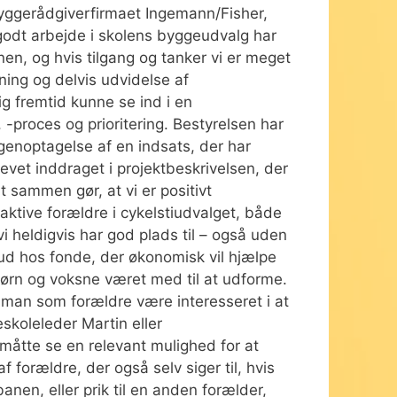
byggerådgiverfirmaet Ingemann/Fisher,
r godt arbejde i skolens byggeudvalg har
en, og hvis tilgang og tanker vi er meget
ing og delvis udvidelse af
g fremtid kunne se ind i en
 -proces og prioritering. Bestyrelsen har
genoptagelse af en indsats, der har
blevet inddraget i projektbeskrivelsen, der
t sammen gør, at vi er positivt
 aktive forældre i cykelstiudvalget, både
i heldigvis har god plads til – også uden
 ud hos fonde, der økonomisk vil hjælpe
rn og voksne været med til at udforme.
e man som forældre være interesseret i at
eskoleleder Martin eller
måtte se en relevant mulighed for at
forældre, der også selv siger til, hvis
nen, eller prik til en anden forælder,