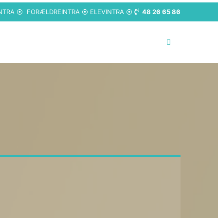
NTRA
⦿
FORÆLDREINTRA
⦿
ELEVINTRA
⦿
48 26 65 86