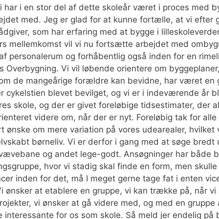
 har i en stor del af dette skoleår været i proces med 
bejdet med. Jeg er glad for at kunne fortælle, at vi efte
giver, som har erfaring med at bygge i lilleskoleverden
s mellemkomst vil vi nu fortsætte arbejdet med ombygn
af personalerum og forhåbentlig også inden for en rimeli
res Overbygning. Vi vil løbende orientere om byggeplaner,
 som de mangeårige forældre kan bevidne, har været en 
 er cykelstien blevet bevilget, og vi er i indeværende år 
 skole, og der er givet foreløbige tidsestimater, der al
ienteret videre om, når der er nyt. Foreløbig tak for alle
rt ønske om mere variation på vores udearealer, hvilket v
elvskabt børneliv. Vi er derfor i gang med at søge bredt
ævebane og andet lege-godt. Ansøgninger har både bø
ngsgruppe, hvor vi stadig skal finde en form, men skull
ncer inden for det, må I meget gerne tage fat i enten vic
 ønsker at etablere en gruppe, vi kan trække på, når vi 
ojekter, vi ønsker at gå videre med, og med en gruppe af 
interessante for os som skole. Så meld jer endelig på ba