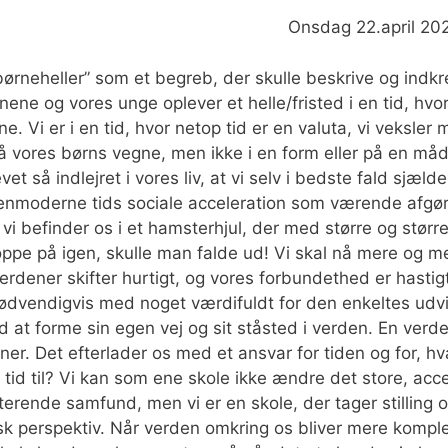
erød Lilleskole. Onsdag 22.april 20
”børneheller” som et begreb, der skulle beskrive og indk
rnene og vores unge oplever et helle/fristed i en tid, 
e. Vi er i en tid, hvor netop tid er en valuta, vi veksle
 vores børns vegne, men ikke i en form eller på en måde, 
t så indlejret i vores liv, at vi selv i bedste fald sjæl
moderne tids sociale acceleration som værende afgørend
 befinder os i et hamsterhjul, der med større og størr
oppe på igen, skulle man falde ud! Vi skal nå mere og 
verdener skifter hurtigt, og vores forbundethed er hasti
nødvendigvis med noget værdifuldt for den enkeltes udvikli
 at forme sin egen vej og sit ståsted i verden. En verde
r. Det efterlader os med et ansvar for tiden og for, hvad 
 os tid til? Vi kan som ene skole ikke ændre det store, ac
 resterende samfund, men vi er en skole, der tager stillin
k perspektiv. Når verden omkring os bliver mere kompleks