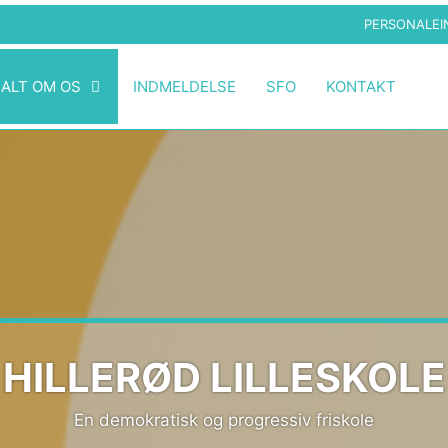
PERSONALEI
ALT OM OS
INDMELDELSE
SFO
KONTAKT
HILLERØD LILLESKOLE
En demokratisk og progressiv friskole