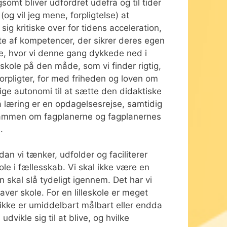
somt bliver udfordret udefra og til tider
og vil jeg mene, forpligtelse) at
ig kritiske over for tidens acceleration,
te af kompetencer, der sikrer deres egen
ge, hvor vi denne gang dykkede ned i
e skole på den måde, som vi finder rigtig,
orpligter, for med friheden og loven om
glige autonomi til at sætte den didaktiske
å læring er en opdagelsesrejse, samtidig
 sammen om fagplanerne og fagplanernes
.
an vi tænker, udfolder og faciliterer
le i fællesskab. Vi skal ikke være en
n skal slå tydeligt igennem. Det har vi
ver skole. For en lilleskole er meget
ikke er umiddelbart målbart eller endda
dvikle sig til at blive, og hvilke