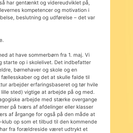
gså har gentænkt og videreudviklet på,
 elevernes kompetencer og motivation i
abelse, beslutning og udførelse – det var
e.
ed at have sommerbørn fra 1. maj. Vi
starte op i skolelivet. Det indbefatter
rældre, børnehaver og skole og en
fællesskaber og det at skulle falde til
tur arbejder erfaringsbaseret og tør hvile
lille sted) vigtige at arbejde på og med.
ædagogiske arbejde med stærke overgange
mer på tværs af afdelinger eller klasser
 tværs af årgange for også på den måde at
mini-klub op som et tilbud til den kommende
ar fra forældreside været udtrykt et