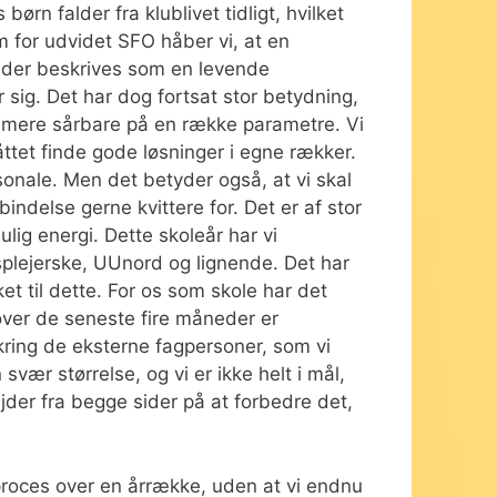
rn falder fra klublivet tidligt, hvilket
m for udvidet SFO håber vi, at en
åder beskrives som en levende
sig. Det har dog fortsat stor betydning,
tisk mere sårbare på en række parametre. Vi
åttet finde gode løsninger i egne rækker.
sonale. Men det betyder også, at vi skal
indelse gerne kvittere for. Det er af stor
lig energi. Dette skoleår har vi
plejerske, UUnord og lignende. Det har
t til dette. For os som skole har det
ver de seneste fire måneder er
mkring de eksterne fagpersoner, som vi
svær størrelse, og vi er ikke helt i mål,
ejder fra begge sider på at forbedre det,
proces over en årrække, uden at vi endnu