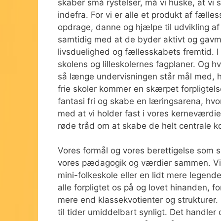
skaber små rystelser, må vi huske, at vi 
indefra. For vi er alle et produkt af fæll
opdrage, danne og hjælpe til udvikling af
samtidig med at de byder aktivt og gavmi
livsduelighed og fællesskabets fremtid. 
skolens og lilleskolernes fagplaner. Og hv
så længe undervisningen står mål med, hv
frie skoler kommer en skærpet forpligtelse
fantasi fri og skabe en læringsarena, hv
med at vi holder fast i vores kernevær
røde tråd om at skabe de helt centrale k
Vores formål og vores berettigelse som sk
vores pædagogik og værdier sammen. Vi er 
mini-folkeskole eller en lidt mere legende
alle forpligtet os på og lovet hinanden, 
mere end klassekvotienter og strukturer.
til tider umiddelbart synligt. Det handler