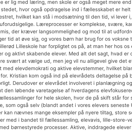
le er lig med læring, men skole er også meget mere end 
stedet, hvor også opdragelse ind i fællesskabet er helt c
tret, hvilket kan stå i modsætning til den tid, vi lever 
g uforudsigelige. Læreprocesser er komplekse, svære,
æmis, der kræver langsommelighed og mod til at udford
r tid at øve sig, og vores børn har brug for os voksne t
llerød Lilleskole har forpligtet os på, at man her hos os
og aktivt skabende elever. Med alt det sagt, hvad er de
e svært at vælge ud, men jeg vil nu alligevel give det e
t med elevdemokrati og aktive elevstemmer, hvilket bla
k for. Kristian kom også ind på elevrådets deltagelse på 
orligt. Derudover er elevrådet involveret i planlægning o
mt den løbende varetagelse af hverdagens elevfokusere
fællessamlinger for hele skolen, hvor de på skift står for
ne, som også selv (blandt andet i vores elevers senest
er kan nævnes mange eksempler på nyere tiltag, store s
r med i bandet til fællessamling, elevavis, lille-store-v
med børnestyrede processer. Aktive, inddragede elever