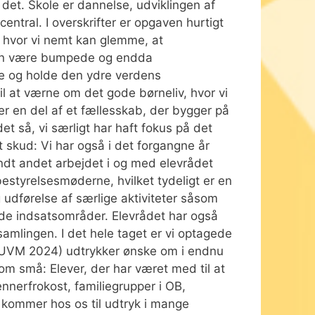
det. Skole er dannelse, udviklingen af
entral. I overskrifter er opgaven hurtigt
i, hvor vi nemt kan glemme, at
 kan være bumpede og endda
re og holde den ydre verdens
il at værne om det gode børneliv, hvor vi
 er en del af et fællesskab, der bygger på
t så, vi særligt har haft fokus på det
t skud: Vi har også i det forgangne år
ndt andet arbejdet i og med elevrådet
bestyrelsesmøderne, hvilket tydeligt er en
g udførelse af særlige aktiviteter såsom
de indsatsområder. Elevrådet har også
 samlingen. I det hele taget er vi optagede
e UVM 2024) udtrykker ønske om i endnu
om små: Elever, der har været med til at
ennerfrokost, familiegrupper i OB,
 kommer hos os til udtryk i mange