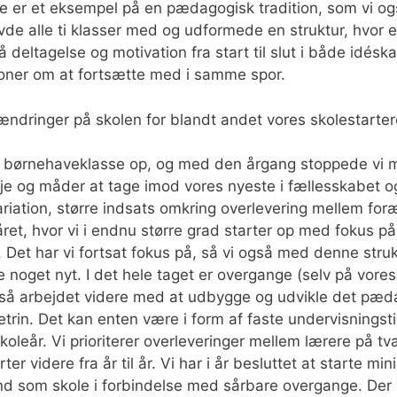
ykke er et eksempel på en pædagogisk tradition, som vi o
 havde alle ti klasser med og udformede en struktur, hvor
 deltagelse og motivation fra start til slut i både idésk
ioner om at fortsætte med i samme spor.
 ændringer på skolen for blandt andet vores skolestarter
 børnehaveklasse op, og med den årgang stoppede vi m
je og måder at tage imod vores nyeste i fællesskabet og 
variation, større indsats omkring overlevering mellem fo
ret, hvor vi i endnu større grad starter op med fokus på 
 Det har vi fortsat fokus på, så vi også med denne struk
e noget nyt. I det hele taget er overgange (selv på vores 
 også arbejdet videre med at udbygge og udvikle det p
etrin. Det kan enten være i form af faste undervisningsti
t skoleår. Vi prioriterer overleveringer mellem lærere på
ter videre fra år til år. Vi har i år besluttet at starte 
nd som skole i forbindelse med sårbare overgange. Der h