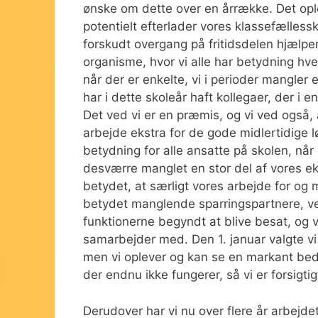
ønske om dette over en årrække. Det oplev
potentielt efterlader vores klassefælles
forskudt overgang på fritidsdelen hjælp
organisme, hvor vi alle har betydning hv
når der er enkelte, vi i perioder mangler 
har i dette skoleår haft kollegaer, der i
Det ved vi er en præmis, og vi ved også, 
arbejde ekstra for de gode midlertidige lø
betydning for alle ansatte på skolen, når
desværre manglet en stor del af vores e
betydet, at særligt vores arbejde for og
betydet manglende sparringspartnere, ve
funktionerne begyndt at blive besat, og v
samarbejder med. Den 1. januar valgte vi a
men vi oplever og kan se en markant bedri
der endnu ikke fungerer, så vi er forsigtig
Derudover har vi nu over flere år arbej